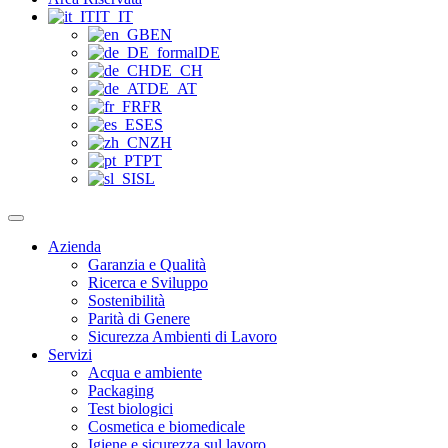
IT_IT
EN
DE
DE_CH
DE_AT
FR
ES
ZH
PT
SL
Azienda
Garanzia e Qualità
Ricerca e Sviluppo
Sostenibilità
Parità di Genere
Sicurezza Ambienti di Lavoro
Servizi
Acqua e ambiente
Packaging
Test biologici
Cosmetica e biomedicale
Igiene e sicurezza sul lavoro