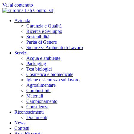
Vai al contenuto
Azienda
Garanzia e Qualità
Ricerca e Sviluppo
Sostenibilità
Parità di Genere
Sicurezza Ambienti di Lavoro
Servizi
Acqua e ambiente
Packaging
Test biologici
Cosmetica e biomedicale
Igiene e sicurezza sul lavoro
Agroalimentare
Combustibili
Materiali
Campionamento
Consulenza
Riconoscimenti
Documenti
News
Contatti
Area Riservata