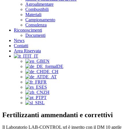
Agroalimentare
Combustibili
Materiali
Campionamento
Consulenza
Riconoscimenti
Documenti
News
Contatti
Area Riservata
IT_IT
EN
DE
DE_CH
DE_AT
FR
ES
ZH
PT
SL
Fertilizzanti ammendanti e correttivi
Il Laboratorio LAB-CONTROL srl è inserito con il DM 10 aprile